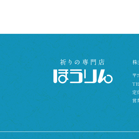
株
〒7
T
定
営業