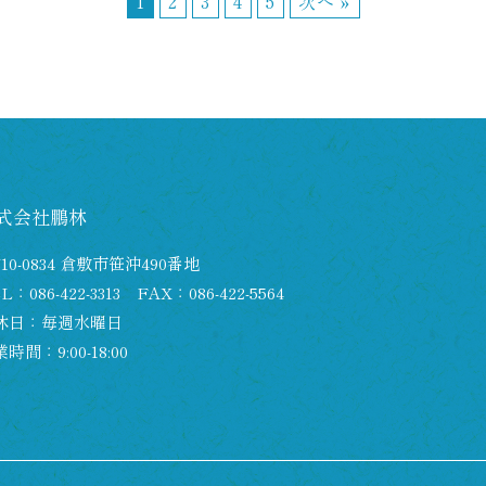
1
2
3
4
5
次へ »
式会社鵬林
10-0834 倉敷市笹沖490番地
EL：
086-422-3313
FAX：086-422-5564
休日：毎週水曜日
時間：9:00-18:00