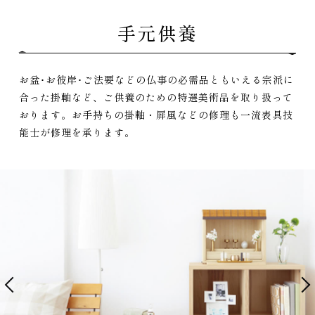
手元供養
お盆･お彼岸･ご法要などの仏事の必需品ともいえる宗派に
合った掛軸など、ご供養のための特選美術品を取り扱って
おります。お手持ちの掛軸・屏風などの修理も一流表具技
能士が修理を承ります。