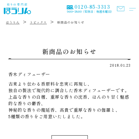
0120-85-3313
9:00~18:00（定休日：毎週水曜日）
>
>
ほうりん
トピックス
新商品のお知らせ
新商品のお知らせ
2018.01.23
香木ディフューザー
古来より伝わる香原料を忠実に再現し、
独自の製法で現代的に調合した香木ディフューザーです。
上品な香りの白檀、重厚な香りの沈香、ほんのり甘く魅惑
的な香りの麝香、
神秘的な香りの龍延香、高貴で重厚な香りの伽羅と、
5種類の香りをご用意いたしました。